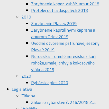
Zarybnenie kapor, zubáč, amur 2018
Preteky detí a dospelých 2018
2019
Zarybnenie Plaveč 2019
Zarybnenie kapitálnymi kaprami a
amurom Orlov 2019
Úvodné otvorenie pstruhovej sezóny
Plaveč 2019
Neresiská – umelé neresiská z kari
rohože,umelej trávy a kokosového
vlákna 2019
2020
Rybársky ples 2020
Legislatíva
Zákony
Zákon o rybárstve č. 216/2018 Z.z.
Vyhlášky