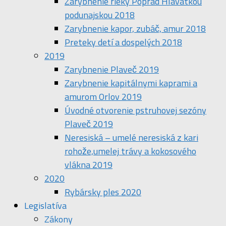
Zarybnenie rieky Poprad Hlavátkou
podunajskou 2018
Zarybnenie kapor, zubáč, amur 2018
Preteky detí a dospelých 2018
2019
Zarybnenie Plaveč 2019
Zarybnenie kapitálnymi kaprami a
amurom Orlov 2019
Úvodné otvorenie pstruhovej sezóny
Plaveč 2019
Neresiská – umelé neresiská z kari
rohože,umelej trávy a kokosového
vlákna 2019
2020
Rybársky ples 2020
Legislatíva
Zákony