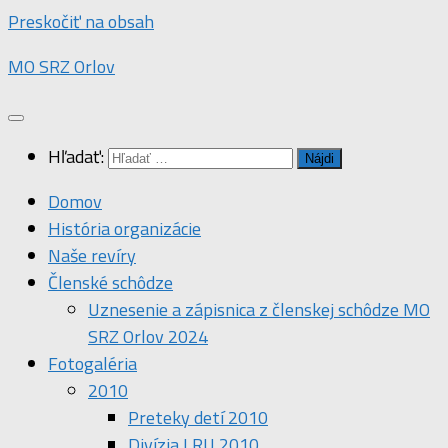
Preskočiť na obsah
MO SRZ Orlov
Hľadať:
Domov
História organizácie
Naše revíry
Členské schôdze
Uznesenie a zápisnica z členskej schôdze MO
SRZ Orlov 2024
Fotogaléria
2010
Preteky detí 2010
Divízia LRU 2010