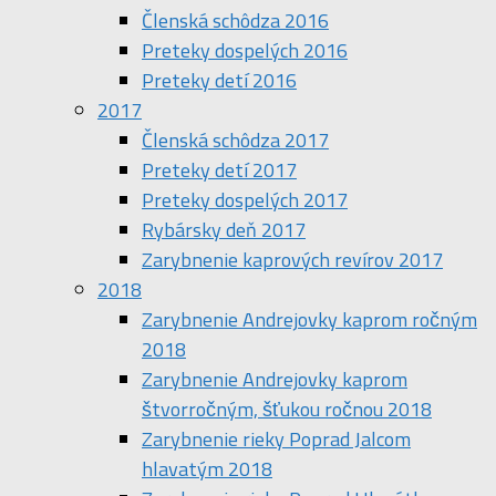
Členská schôdza 2016
Preteky dospelých 2016
Preteky detí 2016
2017
Členská schôdza 2017
Preteky detí 2017
Preteky dospelých 2017
Rybársky deň 2017
Zarybnenie kaprových revírov 2017
2018
Zarybnenie Andrejovky kaprom ročným
2018
Zarybnenie Andrejovky kaprom
štvorročným, šťukou ročnou 2018
Zarybnenie rieky Poprad Jalcom
hlavatým 2018