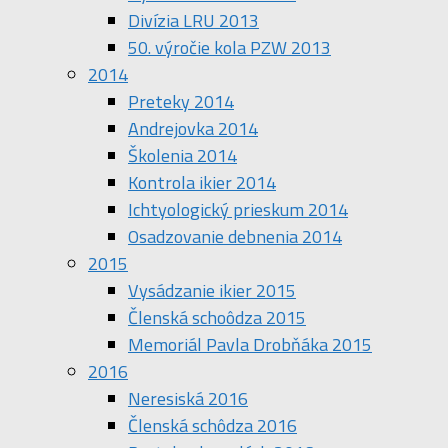
Divízia LRU 2013
50. výročie kola PZW 2013
2014
Preteky 2014
Andrejovka 2014
Školenia 2014
Kontrola ikier 2014
Ichtyologický prieskum 2014
Osadzovanie debnenia 2014
2015
Vysádzanie ikier 2015
Členská schoôdza 2015
Memoriál Pavla Drobňáka 2015
2016
Neresiská 2016
Členská schôdza 2016