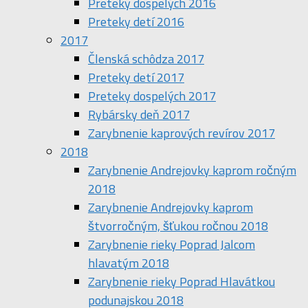
Preteky dospelých 2016
Preteky detí 2016
2017
Členská schôdza 2017
Preteky detí 2017
Preteky dospelých 2017
Rybársky deň 2017
Zarybnenie kaprových revírov 2017
2018
Zarybnenie Andrejovky kaprom ročným
2018
Zarybnenie Andrejovky kaprom
štvorročným, šťukou ročnou 2018
Zarybnenie rieky Poprad Jalcom
hlavatým 2018
Zarybnenie rieky Poprad Hlavátkou
podunajskou 2018