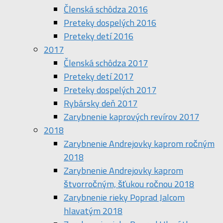
Členská schôdza 2016
Preteky dospelých 2016
Preteky detí 2016
2017
Členská schôdza 2017
Preteky detí 2017
Preteky dospelých 2017
Rybársky deň 2017
Zarybnenie kaprových revírov 2017
2018
Zarybnenie Andrejovky kaprom ročným
2018
Zarybnenie Andrejovky kaprom
štvorročným, šťukou ročnou 2018
Zarybnenie rieky Poprad Jalcom
hlavatým 2018