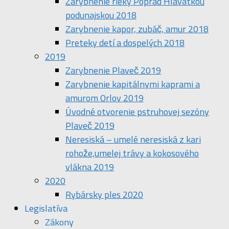
Zarybnenie rieky Poprad Hlavátkou
podunajskou 2018
Zarybnenie kapor, zubáč, amur 2018
Preteky detí a dospelých 2018
2019
Zarybnenie Plaveč 2019
Zarybnenie kapitálnymi kaprami a
amurom Orlov 2019
Úvodné otvorenie pstruhovej sezóny
Plaveč 2019
Neresiská – umelé neresiská z kari
rohože,umelej trávy a kokosového
vlákna 2019
2020
Rybársky ples 2020
Legislatíva
Zákony