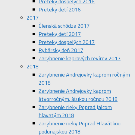
Preteky dospelých 2016
Preteky detí 2016
2017
Členská schôdza 2017
Preteky detí 2017
Preteky dospelých 2017
Rybársky deň 2017
Zarybnenie kaprových revírov 2017
2018
Zarybnenie Andrejovky kaprom ročným
2018
Zarybnenie Andrejovky kaprom
štvorročným, šťukou ročnou 2018
Zarybnenie rieky Poprad Jalcom
hlavatým 2018
Zarybnenie rieky Poprad Hlavátkou
podunajskou 2018