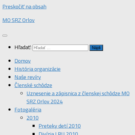
Preskočiť na obsah
MO SRZ Orlov
Hľadať:
Domov
História organizácie
Naše revíry
Členské schôdze
Uznesenie a zápisnica z členskej schôdze MO
SRZ Orlov 2024
Fotogaléria
2010
Preteky detí 2010
Divízia LRU 2010