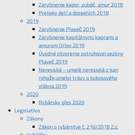
Zarybnenie kapor, zubáč, amur 2018
Preteky detí a dospelých 2018
2019
Zarybnenie Plaveč 2019
Zarybnenie kapitálnymi kaprami a
amurom Orlov 2019
Úvodné otvorenie pstruhovej sezóny
Plaveč 2019
Neresiská – umelé neresiská z kari
rohože,umelej trávy a kokosového
vlákna 2019
2020
Rybársky ples 2020
Legislatíva
Zákony
Zákon o rybárstve č. 216/2018 Z.z.
Vyhlášky