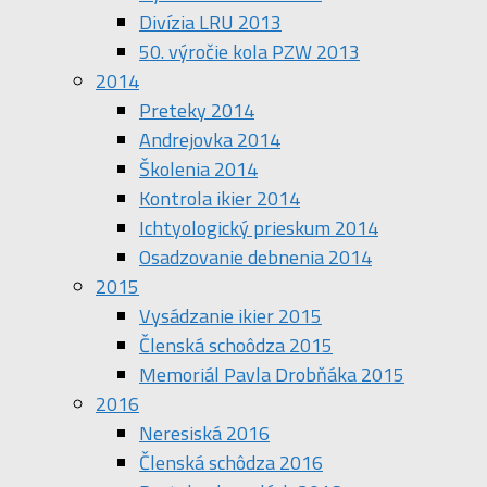
Divízia LRU 2013
50. výročie kola PZW 2013
2014
Preteky 2014
Andrejovka 2014
Školenia 2014
Kontrola ikier 2014
Ichtyologický prieskum 2014
Osadzovanie debnenia 2014
2015
Vysádzanie ikier 2015
Členská schoôdza 2015
Memoriál Pavla Drobňáka 2015
2016
Neresiská 2016
Členská schôdza 2016