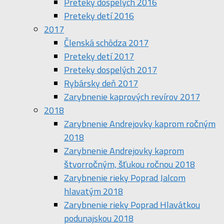
Preteky dospelých 2016
Preteky detí 2016
2017
Členská schôdza 2017
Preteky detí 2017
Preteky dospelých 2017
Rybársky deň 2017
Zarybnenie kaprových revírov 2017
2018
Zarybnenie Andrejovky kaprom ročným
2018
Zarybnenie Andrejovky kaprom
štvorročným, šťukou ročnou 2018
Zarybnenie rieky Poprad Jalcom
hlavatým 2018
Zarybnenie rieky Poprad Hlavátkou
podunajskou 2018