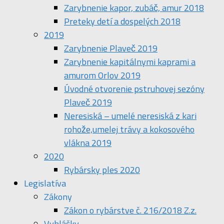
Zarybnenie kapor, zubáč, amur 2018
Preteky detí a dospelých 2018
2019
Zarybnenie Plaveč 2019
Zarybnenie kapitálnymi kaprami a
amurom Orlov 2019
Úvodné otvorenie pstruhovej sezóny
Plaveč 2019
Neresiská – umelé neresiská z kari
rohože,umelej trávy a kokosového
vlákna 2019
2020
Rybársky ples 2020
Legislatíva
Zákony
Zákon o rybárstve č. 216/2018 Z.z.
Vyhlášky