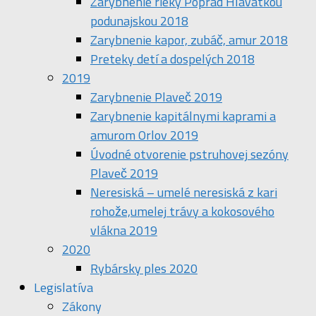
Zarybnenie rieky Poprad Hlavátkou
podunajskou 2018
Zarybnenie kapor, zubáč, amur 2018
Preteky detí a dospelých 2018
2019
Zarybnenie Plaveč 2019
Zarybnenie kapitálnymi kaprami a
amurom Orlov 2019
Úvodné otvorenie pstruhovej sezóny
Plaveč 2019
Neresiská – umelé neresiská z kari
rohože,umelej trávy a kokosového
vlákna 2019
2020
Rybársky ples 2020
Legislatíva
Zákony