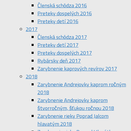
Členská schôdza 2016
Preteky dospelých 2016
Preteky detí 2016
2017
Členská schôdza 2017
Preteky detí 2017
Preteky dospelých 2017
Rybársky deň 2017
Zarybnenie kaprových revírov 2017
2018
Zarybnenie Andrejovky kaprom ročným
2018
Zarybnenie Andrejovky kaprom
štvorročným, šťukou ročnou 2018
Zarybnenie rieky Poprad Jalcom
hlavatým 2018