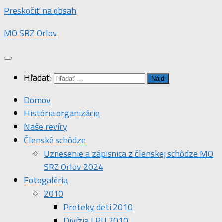
Preskočiť na obsah
MO SRZ Orlov
Hľadať:
Domov
História organizácie
Naše revíry
Členské schôdze
Uznesenie a zápisnica z členskej schôdze MO
SRZ Orlov 2024
Fotogaléria
2010
Preteky detí 2010
Divízia LRU 2010