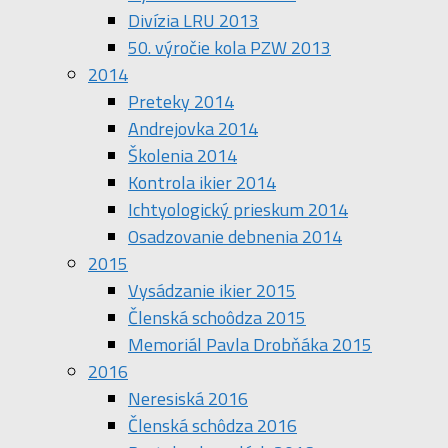
Divízia LRU 2013
50. výročie kola PZW 2013
2014
Preteky 2014
Andrejovka 2014
Školenia 2014
Kontrola ikier 2014
Ichtyologický prieskum 2014
Osadzovanie debnenia 2014
2015
Vysádzanie ikier 2015
Členská schoôdza 2015
Memoriál Pavla Drobňáka 2015
2016
Neresiská 2016
Členská schôdza 2016