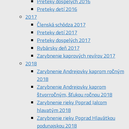
Preteky dospelých 2016
Preteky detí 2016
2017
Členská schôdza 2017
Preteky detí 2017
Preteky dospelých 2017
Rybársky deň 2017
Zarybnenie kaprových revírov 2017
2018
Zarybnenie Andrejovky kaprom ročným
2018
Zarybnenie Andrejovky kaprom
štvorročným, šťukou ročnou 2018
Zarybnenie rieky Poprad Jalcom
hlavatým 2018
Zarybnenie rieky Poprad Hlavátkou
podunajskou 2018