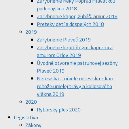
Zarybnenie rieky Poprad Hlavátkou
podunajskou 2018
Zarybnenie kapor, zubáč, amur 2018
Preteky detí a dospelých 2018
2019
Zarybnenie Plaveč 2019
Zarybnenie kapitálnymi kaprami a
amurom Orlov 2019
Úvodné otvorenie pstruhovej sezóny
Plaveč 2019
Neresiská – umelé neresiská z kari
rohože,umelej trávy a kokosového
vlákna 2019
2020
Rybársky ples 2020
Legislatíva
Zákony