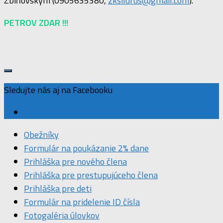
Zbiňovským (0905635380,
zksilurus@gmail.com
).
PETROV ZDAR !!!
Sledujte nás aj na Facebooku
Obežníky
Formulár na poukázanie 2% dane
Prihláška pre nového člena
Prihláška pre prestupujúceho člena
Prihláška pre deti
Formulár na pridelenie ID čísla
Fotogaléria úlovkov