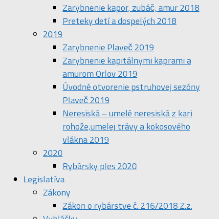
Zarybnenie kapor, zubáč, amur 2018
Preteky detí a dospelých 2018
2019
Zarybnenie Plaveč 2019
Zarybnenie kapitálnymi kaprami a
amurom Orlov 2019
Úvodné otvorenie pstruhovej sezóny
Plaveč 2019
Neresiská – umelé neresiská z kari
rohože,umelej trávy a kokosového
vlákna 2019
2020
Rybársky ples 2020
Legislatíva
Zákony
Zákon o rybárstve č. 216/2018 Z.z.
Vyhlášky