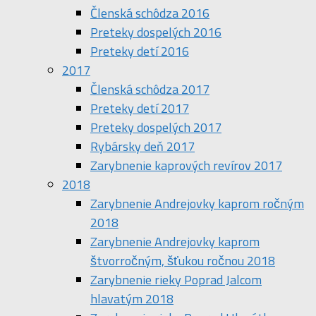
Členská schôdza 2016
Preteky dospelých 2016
Preteky detí 2016
2017
Členská schôdza 2017
Preteky detí 2017
Preteky dospelých 2017
Rybársky deň 2017
Zarybnenie kaprových revírov 2017
2018
Zarybnenie Andrejovky kaprom ročným
2018
Zarybnenie Andrejovky kaprom
štvorročným, šťukou ročnou 2018
Zarybnenie rieky Poprad Jalcom
hlavatým 2018