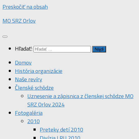
Preskočiť na obsah
MO SRZ Orlov
Hľadať:
Domov
História organizácie
Naše revíry
Členské schôdze
Uznesenie a zápisnica z členskej schôdze MO
SRZ Orlov 2024
Fotogaléria
2010
Preteky detí 2010
Divízia LRU 2010