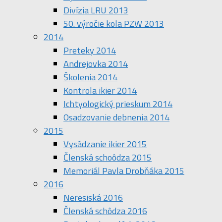
Divízia LRU 2013
50. výročie kola PZW 2013
2014
Preteky 2014
Andrejovka 2014
Školenia 2014
Kontrola ikier 2014
Ichtyologický prieskum 2014
Osadzovanie debnenia 2014
2015
Vysádzanie ikier 2015
Členská schoôdza 2015
Memoriál Pavla Drobňáka 2015
2016
Neresiská 2016
Členská schôdza 2016